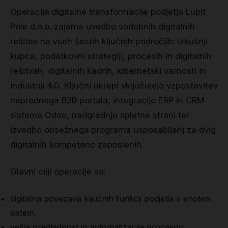
Operacija digitalne transformacije podjetja Lupit
Grip
Pole d.o.o. zajema uvedbo sodobnih digitalnih
rešitev na vseh šestih ključnih področjih: izkušnji
Pole & aerial wear
kupca, podatkovni strategiji, procesih in digitalnih
Spare parts
rešitvah, digitalnih kadrih, kibernetski varnosti in
industriji 4.0. Ključni ukrepi vključujejo vzpostavitev
naprednega B2B portala, integracijo ERP in CRM
sistema Odoo, nadgradnjo spletne strani ter
izvedbo obsežnega programa usposabljanj za dvig
digitalnih kompetenc zaposlenih.
Glavni cilji operacije so:
digitalna povezava ključnih funkcij podjetja v enoten
sistem,
večja preglednost in avtomatizacija procesov,