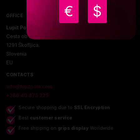
€
$
OFFICE
Lupit Pole d.o.o.
Cesta ob Bregu 10
1291 Škofljica.
Slovenia
EU
CONTACTS
info@lupitpole.com
+386 40 875 225
Secure shopping due to
SSL Encryption
Best
customer service
Free shipping on
grips display
Worldwide