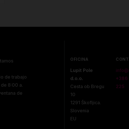
OFICINA
CONT
stamos
Lupit Pole
info@
io de trabajo
d.o.o.
+386
 de 8:00 a.
Cesta ob Bregu
225
 ventana de
10
1291 Škofljica.
Slovenia
EU