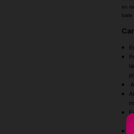
en me
baile
Car
E
P
lá
p
A
Al
m
Ex
a
La