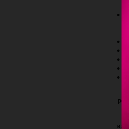
ju
Co
d
ti
P
E
Fá
D
An
f
Pa
Base