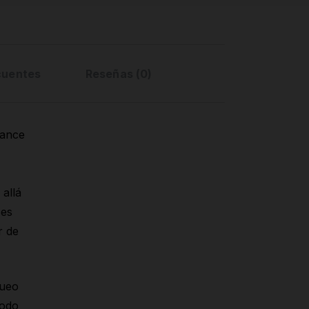
cuentes
Reseñas (0)
dance
allá
 es
r de
queo
modo