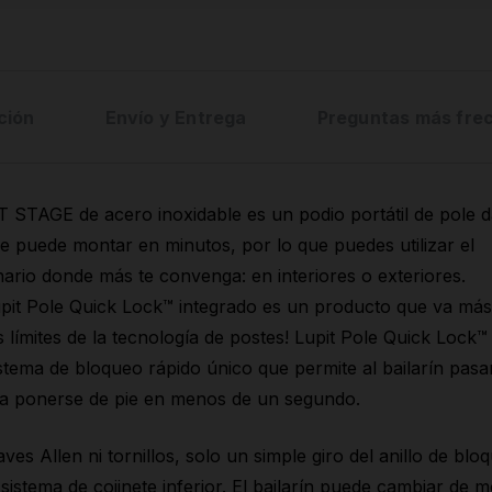
ción
Envío y Entrega
Preguntas más fre
 STAGE de acero inoxidable es un podio portátil de pole 
e puede montar en minutos, por lo que puedes utilizar el
ario donde más te convenga: en interiores o exteriores.
upit Pole Quick Lock™ integrado es un producto que va más 
s límites de la tecnología de postes! Lupit Pole Quick Lock™
stema de bloqueo rápido único que permite al bailarín pasa
 a ponerse de pie en menos de un segundo.
laves Allen ni tornillos, solo un simple giro del anillo de blo
 sistema de cojinete inferior. El bailarín puede cambiar de 