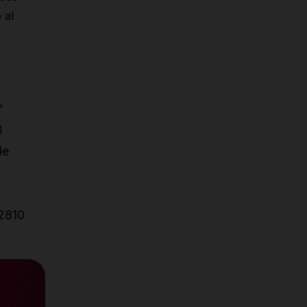
 al
'
3
de
=2810