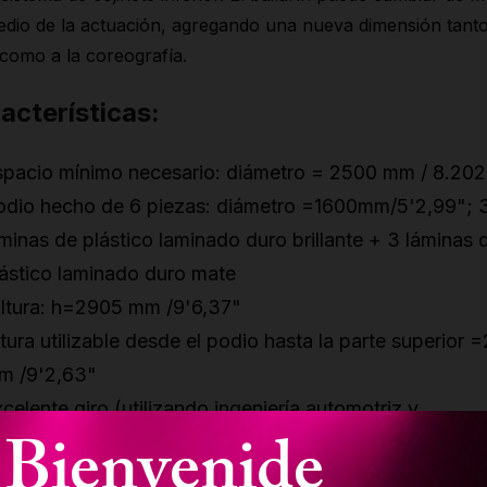
dio de la actuación, agregando una nueva dimensión tanto
 como a la coreografía.
acterísticas:
spacio mínimo necesario: diámetro = 2500 mm / 8.202
odio hecho de 6 piezas: diámetro =1600mm/5'2,99"; 
minas de plástico laminado duro brillante + 3 láminas 
lástico laminado duro mate
ltura: h=2905 mm /9'6,37"
tura utilizable desde el podio hasta la parte superior 
m /9'2,63"
celente giro (utilizando ingeniería automotriz y
Bienvenide
eroespacial)
 barra está formada por dos piezas iguales utilizando