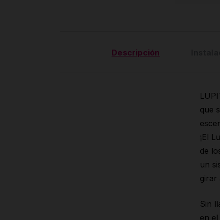
Descripción
Instala
LUPIT
que s
escen
¡El L
de lo
un si
girar
Sin l
en el