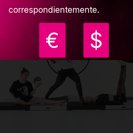
correspondientemente.
€
$