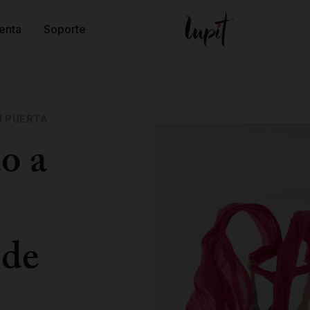
enta
Soporte
U PUERTA
o a
 de