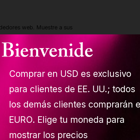
ndedores web. Muestre a sus
plia gama de productos diferentes y
Bienvenide
sobre la marca.
o
Comprar en USD es exclusivo
etarios de sitios web, blogs o
para clientes de EE. UU.; todos
as. Elija entre diferentes banners y
ntras duerme.
los demás clientes comprarán 
EURO. Elige tu moneda para
mostrar los precios