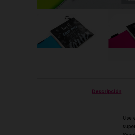
Descripción
Use e
super
Simp