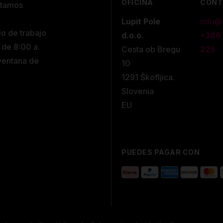
OFICINA
CONT
stamos
Lupit Pole
info@
io de trabajo
d.o.o.
+386
 de 8:00 a.
Cesta ob Bregu
225
 ventana de
10
1291 Škofljica.
Slovenia
EU
PUEDES PAGAR CON