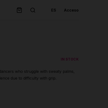
ES
Acceso
IN STOCK
ancers who struggle with sweaty palms,
nce due to difficulty with grip.