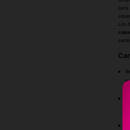
para 
pasar
Los d
capa
parte
Car
R
ev
(u
Se
me
de
M