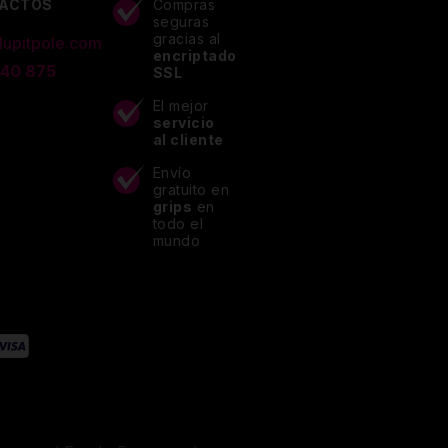
ACTOS
Compras
seguras
gracias al
lupitpole.com
encriptado
 40 875
SSL
El mejor
servicio
al cliente
Envío
gratuito en
grips
en
todo el
mundo