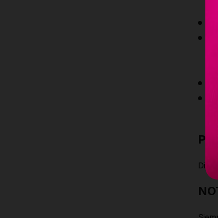
c
M
F
da
r
D
U
al
Pa
Dime
NO
Siemp