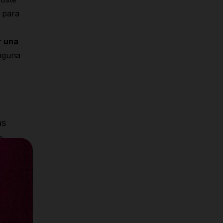
 para
r una
inguna
as
e
ra un
negro
x 12