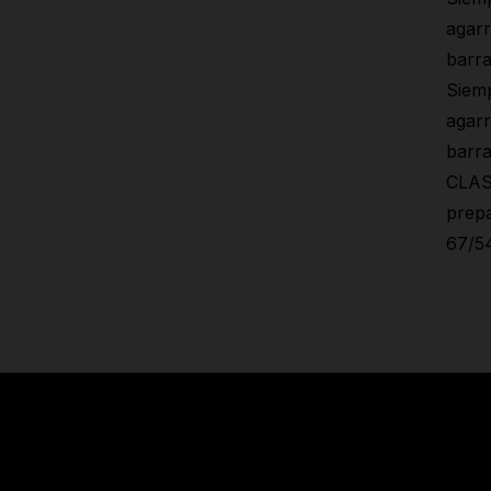
agarr
barra
Siemp
agarr
barra
CLASI
prepa
67/5