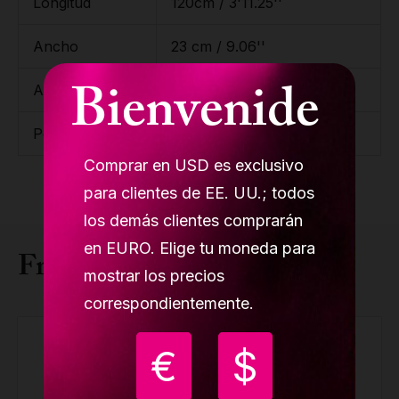
Longitud
120cm / 3'11.25''
Ancho
23 cm / 9.06''
Bienvenide
Altura
15cm / 5.91''
Peso
15.7kg / 34.61lbs
Comprar en USD es exclusivo
para clientes de EE. UU.; todos
los demás clientes comprarán
en EURO. Elige tu moneda para
Frequently bought together
mostrar los precios
correspondientemente.
€
$