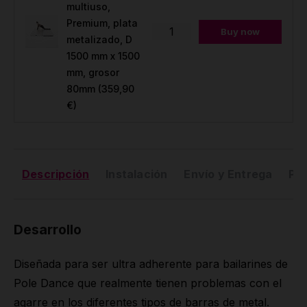
multiuso,
Premium, plata
Buy now
metalizado, D
1500 mm x 1500
mm, grosor
80mm
(359,90
€)
Descripción
Instalación
Envío y Entrega
Pr
Desarrollo
Diseñada para ser ultra adherente para bailarines de
Pole Dance que realmente tienen problemas con el
agarre en los diferentes tipos de barras de metal.