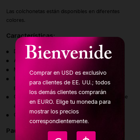
Las colchonetas están disponibles en diferentes
colores.
Características:
Bienvenide
Diámetro 1500 mm/4'11"
Asas cosidas para transportar
Material antideslizante en la parte inferior
Comprar en USD es exclusivo
Interior: espuma de alta calidad (espuma de
para clientes de EE. UU.; todos
polietileno expandido)
los demás clientes comprarán
Cubierta: cuero elástico resistente al agua de
en EURO. Elige tu moneda para
alta calidad
mostrar los precios
Compatible con cualquier tamaño de barra
correspondientemente.
Paquete