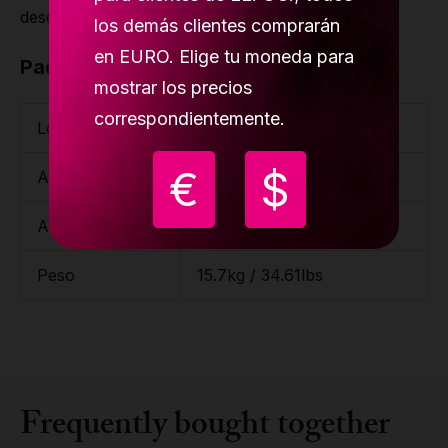
desenrosca durante el ejercicio.
los demás clientes comprarán
en EURO. Elige tu moneda para
Paquete
mostrar los precios
correspondientemente.
Longitud
120cm / 3'11.25''
€
$
Ancho
23 cm / 9.06''
Altura
15cm / 5.91''
Peso
15.7kg / 34.61lbs
Frequently bought together