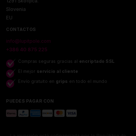
1291 Škofljica.
Slovenia
EU
CONTACTOS
info@lupitpole.com
+386 40 875 225
Compras seguras gracias al
encriptado SSL
El mejor
servicio al cliente
Envío gratuito en
grips
en todo el mundo
PUEDES PAGAR CON
La inversión está cofinanciada por la República de