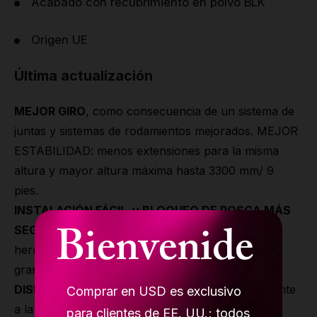
Acabado con recubrimiento en polvo BLK
Origen UE
Última actualización
MEJOR GIRO
, como consecuencia de un sistema de
juntas y sistemas de rodamientos mejorados. MEJOR
ESTABILIDAD: menos extensiones para la misma
altura y mayor altura máxima hasta 3300 mm/ 9
pies.
INSTALACIÓN FÁCIL y BLOQUEO DE ROSCA MÁS
Bienvenide
SEGURO:
nueva tecnología para el bloqueo, sin
herramientas de llave grandes y poco prácticas, y
gran ajuste de las tuercas de bloqueo.
DISEÑO SUAVE:
la cubierta se ajusta perfectamente
Comprar en USD es exclusivo
a la parte inferior - sin grietas, la cubierta no se
para clientes de EE. UU.; todos