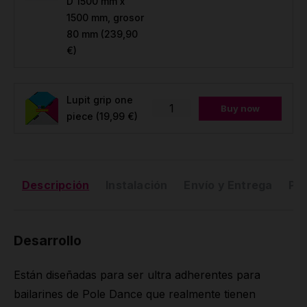
D 1500 mm x
1500 mm, grosor
80 mm
(239,90
€)
Lupit grip one
Buy now
piece
(19,99 €)
Descripción
Instalación
Envío y Entrega
Pr
Desarrollo
Están diseñadas para ser ultra adherentes para
bailarines de Pole Dance que realmente tienen