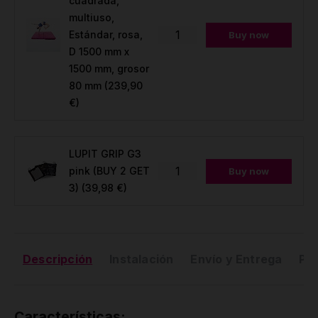
cuadrada,
multiuso,
Estándar, rosa,
Buy now
D 1500 mm x
1500 mm, grosor
80 mm
(239,90
€)
LUPIT GRIP G3
pink (BUY 2 GET
Buy now
3)
(39,98 €)
Descripción
Instalación
Envío y Entrega
Pr
Características: