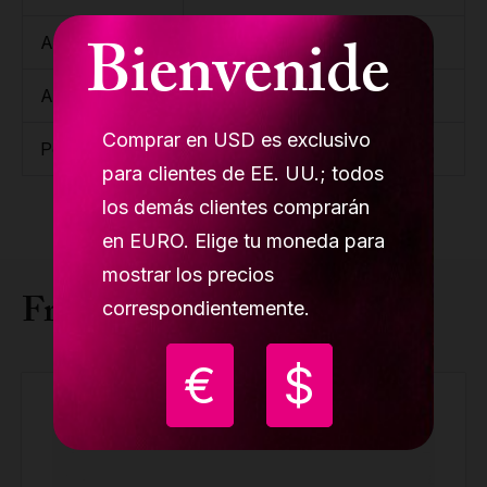
Bienvenide
Ancho
23 cm/ 9.44''
Altura
14 cm/ 6.96''
Comprar en USD es exclusivo
Peso
15,70 kg/ 34.94 lb
para clientes de EE. UU.; todos
los demás clientes comprarán
en EURO. Elige tu moneda para
mostrar los precios
Frequently bought together
correspondientemente.
€
$