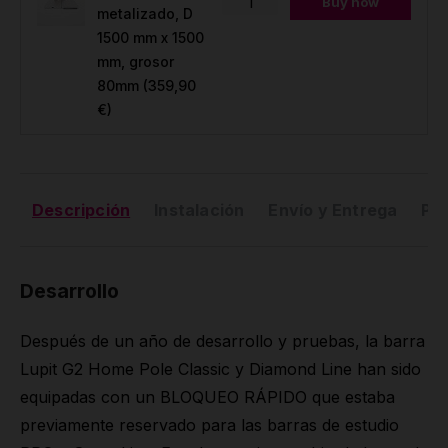
Buy now
metalizado, D
1500 mm x 1500
mm, grosor
80mm
(359,90
€)
Descripción
Instalación
Envío y Entrega
Pr
Desarrollo
Después de un año de desarrollo y pruebas, la barra
Lupit G2 Home Pole Classic y Diamond Line han sido
equipadas con un BLOQUEO RÁPIDO que estaba
previamente reservado para las barras de estudio