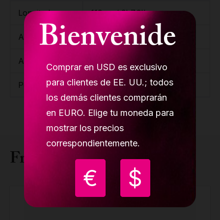
Longitud
113 cm/ 3' 7.3''
Bienvenide
Ancho
23 cm/ 9.44''
Altura
14 cm/ 6.96''
Comprar en USD es exclusivo
para clientes de EE. UU.; todos
Peso
15,70 kg/ 34.94 lb
los demás clientes comprarán
en EURO. Elige tu moneda para
mostrar los precios
correspondientemente.
Frequently bought together
€
$