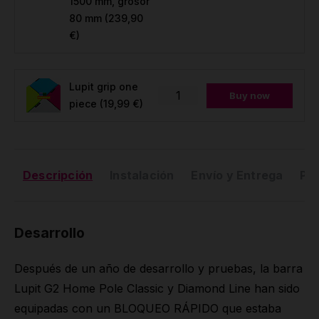
1500 mm, grosor
80 mm
(239,90
€)
Lupit grip one
Buy now
piece
(19,99 €)
Descripción
Instalación
Envío y Entrega
Pr
Desarrollo
Después de un año de desarrollo y pruebas, la barra
Lupit G2 Home Pole Classic y Diamond Line han sido
equipadas con un BLOQUEO RÁPIDO que estaba