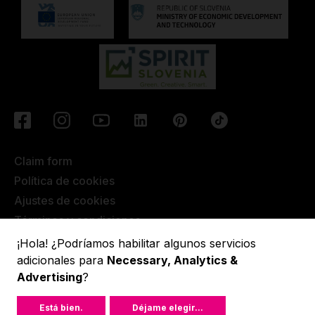
Claim form
Política de cookies
Ajustes de cookies
Términos y condiciones
¡Hola! ¿Podríamos habilitar algunos servicios
Condiciones de garantía extendida
adicionales para
Necessary, Analytics &
Advertising
?
Lupit pole © 2022, All rights reserved.
Está bien.
Déjame elegir
...