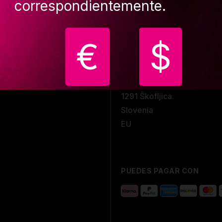
correspondientemente.
OFICINA
CONT
stamos
€
$
Lupit Pole
info@
io de trabajo
d.o.o.
+386
 de 8:00 a.
Cesta ob Bregu
225
 ventana de
10
1291 Škofljica.
Slovenia
EU
PUEDES PAGAR CON