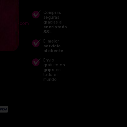
ACTOS
Compras
seguras
gracias al
lupitpole.com
encriptado
 40 875
SSL
El mejor
servicio
al cliente
Envío
gratuito en
grips
en
todo el
mundo