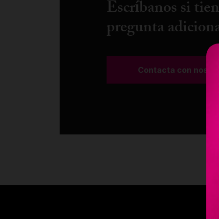
Escríbanos si tie
pregunta adiciona
Contacta con nosot