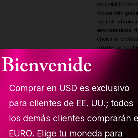
essential for exe
moves with grace
for both
studio 
environments,
th
choice of profess
reliable, adaptabl
Bienvenide
pleasing aerial ap
only
caters to t
aerialists
but als
elegance to ever
Comprar en USD es exclusivo
it a must-have fo
about
aerial hoop
para clientes de EE. UU.; todos
los demás clientes comprarán 
EURO. Elige tu moneda para