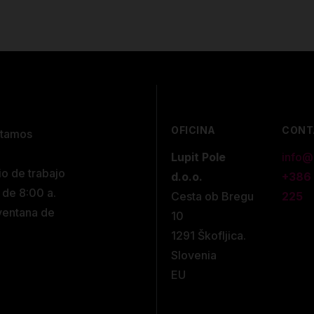
OFICINA
CONT
stamos
Lupit Pole
info@
io de trabajo
d.o.o.
+386
 de 8:00 a.
Cesta ob Bregu
225
 ventana de
10
1291 Škofljica.
Slovenia
EU