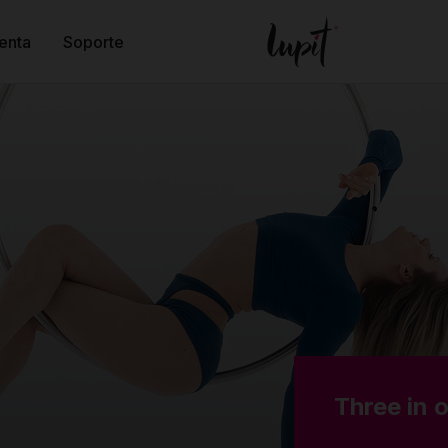
enta
Soporte
Three in 