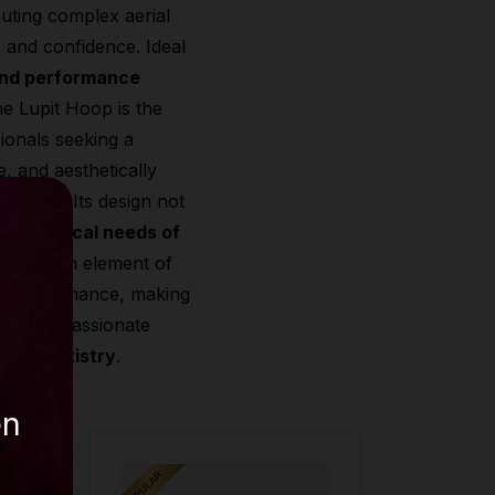
cuting complex aerial
 and confidence. Ideal
and performance
e Lupit Hoop is the
ionals seeking a
e, and aesthetically
paratus. Its design not
he technical needs of
o adds an element of
y performance, making
r those passionate
 lyra artistry
.
en