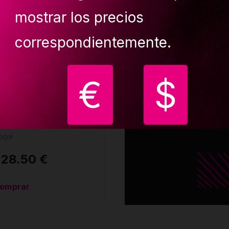
3 in 1
mostrar los precios
correspondientemente.
Convertible design. Th
hoop can be easily
converted from non-
€
$
UPIT HOOP/LYRA
attachment to single o
50mm SET (1x
double rigging point
oop/lyra 950mm, 1x
lassic rigging mount,
x carabiner, 1x swivel)
OOP
228.50 €
omprar