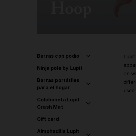
Hoop
Barras con podio
Lupit
appar
Ninja pole by Lupit
Barras con Podio
on wh
Barras portátiles
diffe
para el hogar
used 
Colchoneta Lupit
Barras clásicos G2
Crash Mat
Barras de diamante
Gift card
G2
Colchoneta Lupit
redonda estándar
Almohadilla Lupit
Barras de diamante