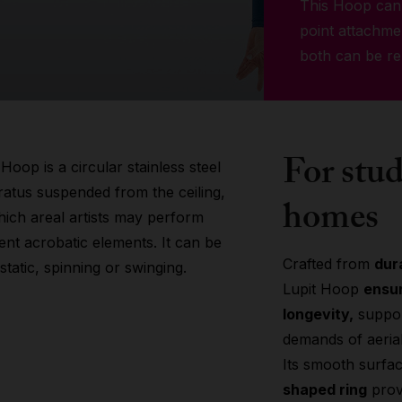
This Hoop can 
point attachme
both can be r
For stu
 Hoop is a circular stainless steel
atus suspended from the ceiling,
homes
ich areal artists may perform
rent acrobatic elements. It can be
Crafted from
dur
static, spinning or swinging.
Lupit Hoop
ensu
longevity,
suppor
demands of aeria
Its smooth surfa
shaped ring
prov