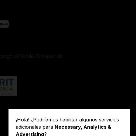
n cargo al Fondo Europeo de
Condiciones de
¡Hola! ¿Podríamos habilitar algunos servicios
s
garantía extendida
adicionales para
Necessary, Analytics &
Advertising
?