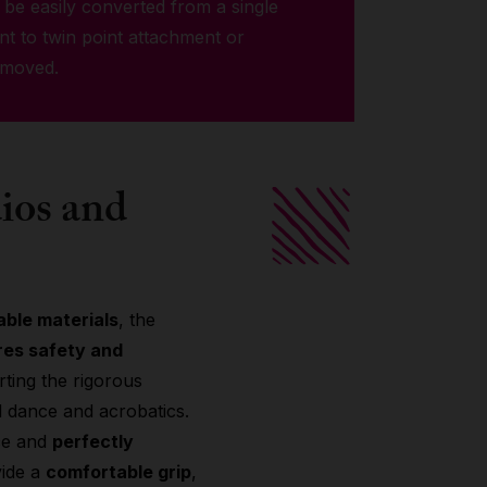
be easily converted from a single
nt to twin point attachment or
emoved.
dios and
able materials
, the
res safety and
ting the rigorous
l dance and acrobatics.
ce and
perfectly
ide a
comfortable grip
,