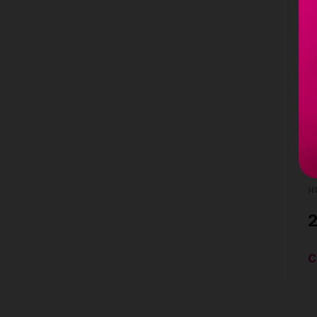
L
9
h
c
2
H
C