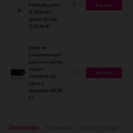
Premium, plata,
Buy now
Ø 1500 mm,
grosor 80 mm
(299,90 €)
Bolsa de
transporte lupit
pole para barras
classic
Buy now
/diamond g2/
ligera y
duradera
(69,90
€)
Descripción
Instalación
Envío y Entrega
Pr