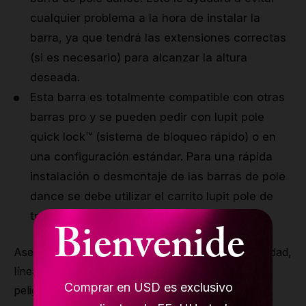
cualquier problema a la hora de instalar la
barra, ya que tendrá las extensiones correctas
(si es necesario) para alcanzar la altura
deseada.
Esta barra es totalmente compatible con otras
barras pro y se pueden pedir con lupit pole
quick lock™ (sistema de bloqueo rápido) o en
una configuración estándar. Para una rápida
instalación o desmontaje de las barras de pole
dance se debe utilizar el carrito lupit pole de
transporte.
Bienvenide
Asegúrese de que no haya instalaciones (electricidad,
líneas de agua, líneas de gas) u otros obstáculos
Comprar en USD es exclusivo
peligrosos.