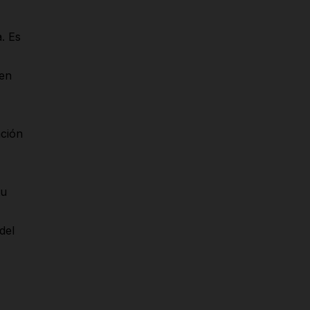
. Es
 en
ación
tu
del