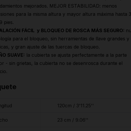
odamientos mejorados. MEJOR ESTABILIDAD: menos
siones para la misma altura y mayor altura máxima hasta 
9 pies.
ALACIÓN FÁCIL y BLOQUEO DE ROSCA MÁS SEGURO:
n
logía para el bloqueo, sin herramientas de llave grandes y
icas, y gran ajuste de las tuercas de bloqueo.
ÑO SUAVE:
la cubierta se ajusta perfectamente a la parte
ior - sin grietas, la cubierta no se desenrosca durante el
cio.
quete
ngitud
120cm / 3'11.25''
cho
23 cm / 9.06''