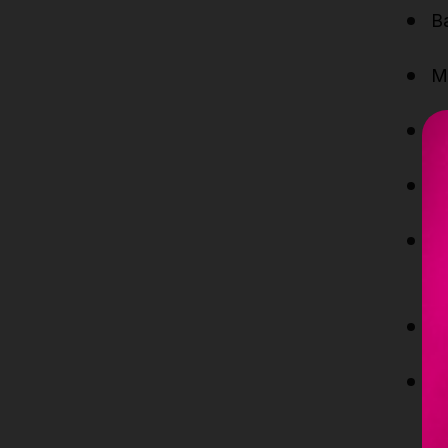
Ba
Mo
In
Ex
El
fl
Di
E
m