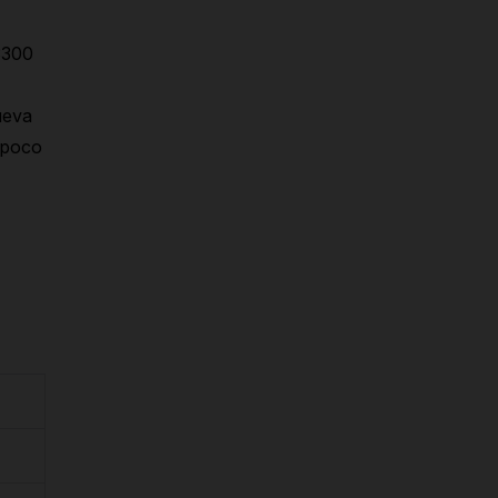
3300
ueva
 poco