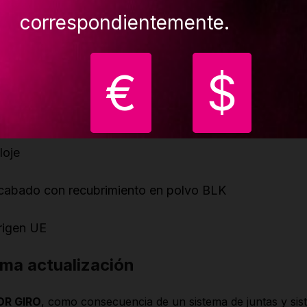
it básico + una extensión de 500 mm también puede
correspondientemente.
daptarse a los techos de hasta 3300 mm/ 10'826
€
$
istema de rodamientos de bolas cuádruples en el giro
perior
 tuerca de seguridad bloquea la barra para evitar que
loje
cabado con recubrimiento en polvo BLK
rigen UE
ima actualización
R GIRO
, como consecuencia de un sistema de juntas y si