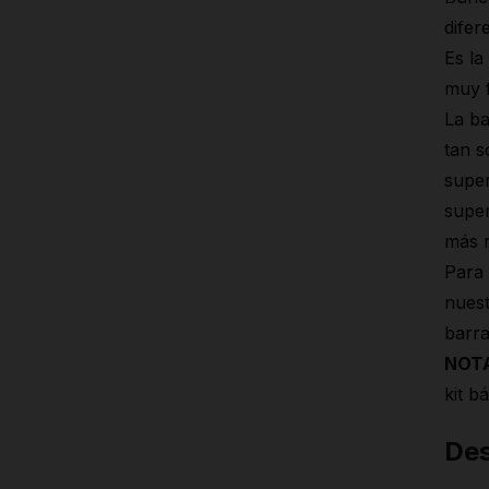
difer
Es la
muy f
La ba
tan s
super
super
más r
Para 
nuest
barra
NOT
kit b
Des