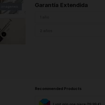
Garantía Extendida
 imagenes
1 año
2 años
Recommended Products
Lupit grip one piece
(19,99 €)