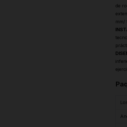
de r
exten
mm/ 
INST
tecno
práct
DISE
infer
ejerci
Pa
Lo
An