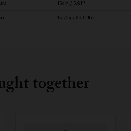
ura
15cm / 5.91''
so
15.7kg / 34.61lbs
ught together