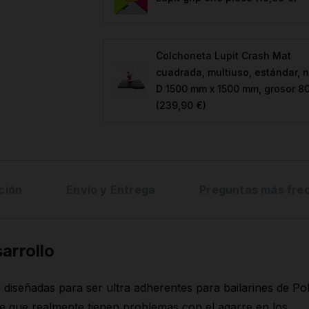
Colchoneta Lupit Crash Mat
cuadrada, multiuso, estándar, 
D 1500 mm x 1500 mm, grosor 8
(239,90 €)
ción
Envío y Entrega
Preguntas más fre
arrollo
 diseñadas para ser ultra adherentes para bailarines de Po
 que realmente tienen problemas con el agarre en los