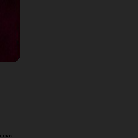
 se
stemas