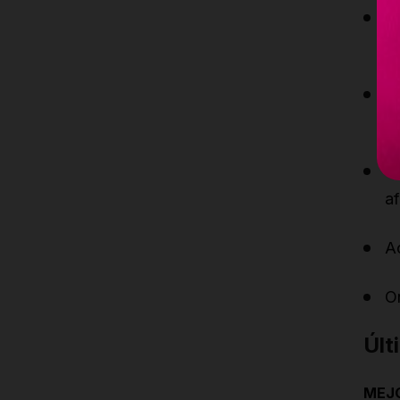
K
a
S
su
La
af
A
O
Últ
MEJO