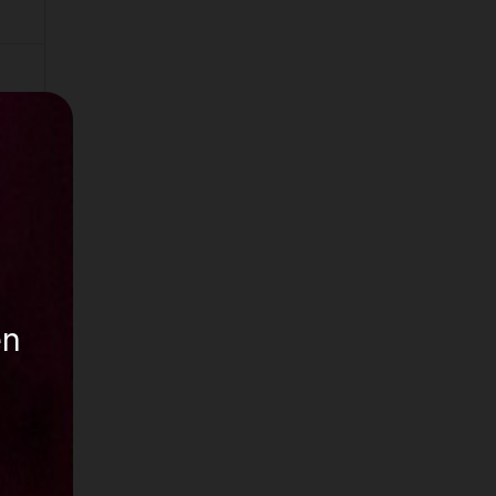
se de
ea
a
s (si
en
. En
e
ro no