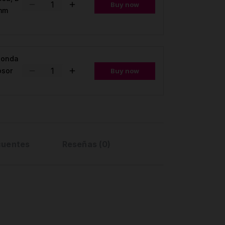
Buy now
 mm
donda
osor
Buy now
cuentes
Reseñas (0)