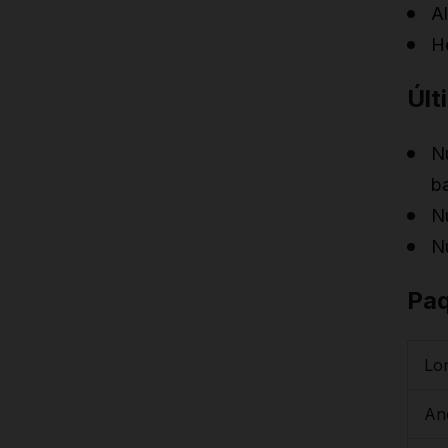
Al
H
Últ
N
b
N
N
Pa
Lo
An