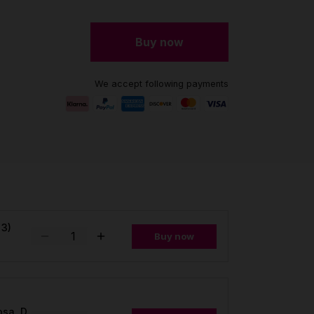
Buy now
We accept following payments
 3)
Buy now
osa, D