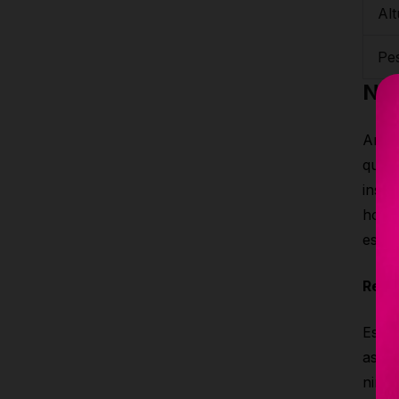
Alt
Pe
Not
Antes
que h
insta
hora 
es ne
Resp
Este 
asoci
ningú