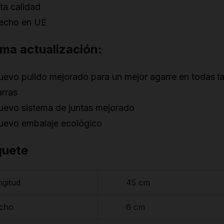
ta calidad
echo en UE
ima actualización:
uevo pulido mejorado para un mejor agarre en todas l
arras
uevo sistema de juntas mejorado
uevo embalaje ecológico
quete
ngitud
45 cm
cho
6 cm