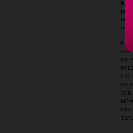
limit
propó
terce
riesg
NO S
EXPL
UN P
POLE
UTIL
INTE
CON 
MENC
INF
TÉRM