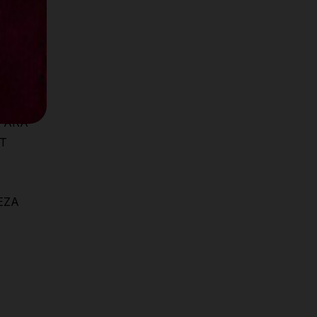
n
os de
ropio
A
 PARA
IT
EZA