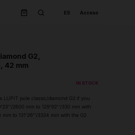
ES
Acceso
Diamond G2,
m, 42 mm
IN STOCK
e LUPIT pole classic/diamond G2 if you
10'23''/2800 mm to 129'92''/330 mm with
34 mm to 131'26''/3334 mm with the G2