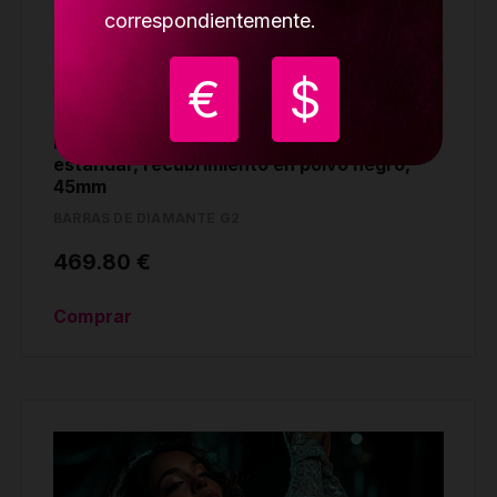
correspondientemente.
€
$
Barra Lupit pole Diamond G2, bloqueo
estándar, recubrimiento en polvo negro,
45mm
BARRAS DE DIAMANTE G2
469.80 €
Comprar