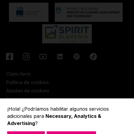
Claim form
Política de cookies
Ajustes de cookies
Términos y condiciones
¡Hola! ¿Podríamos habilitar algunos servicios
Condiciones de garantía extendida
adicionales para
Necessary, Analytics &
Advertising
?
Lupit pole © 2022, All rights reserved.