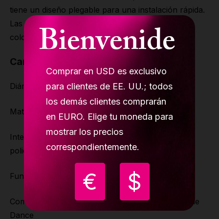
tiene un diseño plegable para una instalación rápida.
Las colchonetas están disponibles en diferentes
Bienvenide
colores.
Características
Comprar en USD es exclusivo
para clientes de EE. UU.; todos
Diámetro 1500 mm/4'11"
los demás clientes comprarán
Material antideslizante en la parte inferior
en EURO. Elige tu moneda para
mostrar los precios
Interior: Espuma /Epe de alta calidad (espuma de
correspondientemente.
polietileno expandido).
€
$
Funda: Cuero sintético impermeable
Compatible con cualquier tamaño de barra de Pole
Dance